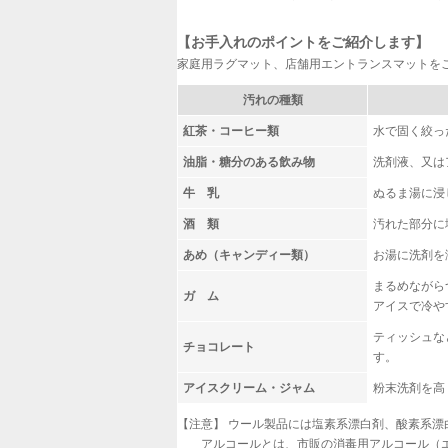
【お手入れのポイントをご紹介します】
家庭用ラグマット、店舗用エントランスマットを
汚れの種類
紅茶・コーヒー類
水で固く絞っ
油脂・糖分のある飲み物
洗剤液、又は
牛 乳
ぬるま湯に浸
酒 類
汚れた部分に
あめ（キャンディー類）
お湯に洗剤を
まるめながら
ガ ム
アイスで冷や
ティッシュな
チョコレート
す。
アイスクリーム・ジャム
粉末洗剤を高
【注意】 ウール製品には塩素系漂白剤、酸素系漂
アルコールとは、市販の消毒用アルコール（エ