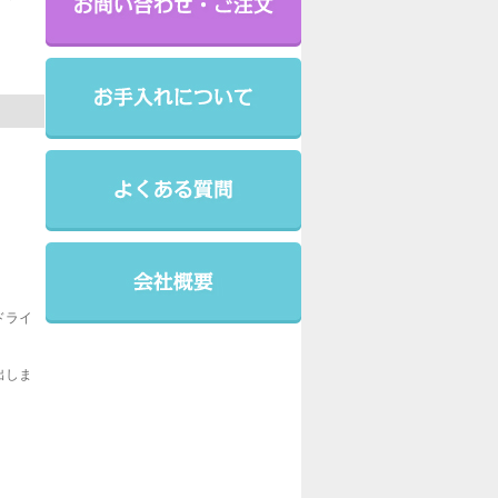
。
ドライ
出しま