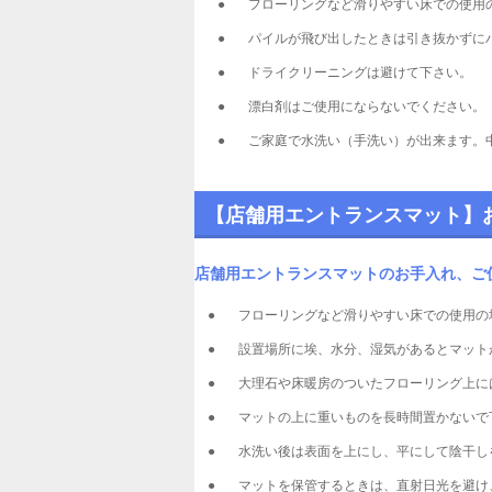
●
フローリングなど滑りやすい床での使用
●
パイルが飛び出したときは引き抜かずに
●
ドライクリーニングは避けて下さい。
●
漂白剤はご使用にならないでください。
●
ご家庭で水洗い（手洗い）が出来ます。
【店舗用エントランスマット】
店舗用エントランスマットのお手入れ、ご
●
フローリングなど滑りやすい床での使用の
●
設置場所に埃、水分、湿気があるとマット
●
大理石や床暖房のついたフローリング上に
●
マットの上に重いものを長時間置かないで
●
水洗い後は表面を上にし、平にして陰干し
●
マットを保管するときは、直射日光を避け