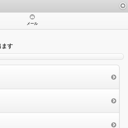
メール
出ます