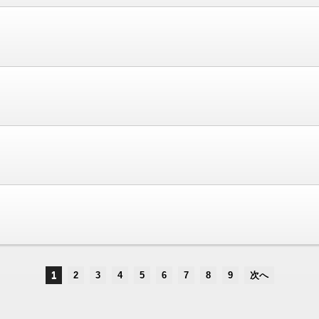
1
2
3
4
5
6
7
8
9
次へ