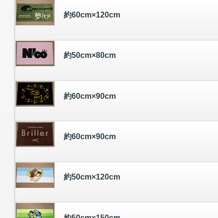
約60cm×120cm
約50cm×80cm
約60cm×90cm
約60cm×90cm
約50cm×120cm
約50cm×150cm